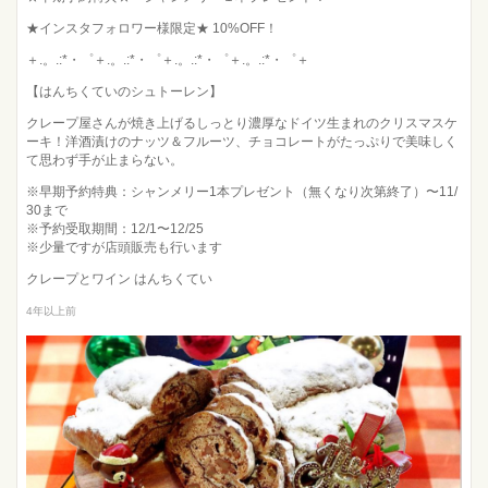
★インスタフォロワー様限定★ 10%OFF！
＋.。.:*・゜＋.。.:*・゜＋.。.:*・゜＋.。.:*・゜＋
【はんちくていのシュトーレン】
クレープ屋さんが焼き上げるしっとり濃厚なドイツ生まれのクリスマスケ
ーキ！洋酒漬けのナッツ＆フルーツ、チョコレートがたっぷりで美味しく
て思わず手が止まらない。
※早期予約特典：シャンメリー1本プレゼント（無くなり次第終了）〜11/
30まで
※予約受取期間：12/1〜12/25
※少量ですが店頭販売も行います
クレープとワイン はんちくてい
4年以上前