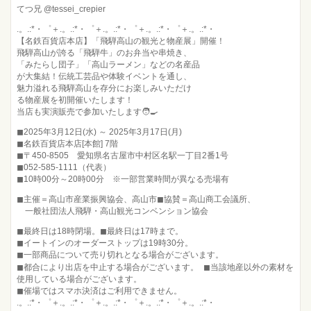
てつ兄 @tessei_crepier
.。.:*・゜＋.。.:*・゜＋.。.:*・゜＋.。.:*・゜＋.。.:*・
【名鉄百貨店本店】「飛騨高山の観光と物産展」開催！
飛騨高山が誇る「飛騨牛」のお弁当や串焼き、
「みたらし団子」「高山ラーメン」などの名産品
が大集結！伝統工芸品や体験イベントを通し、
魅力溢れる飛騨高山を存分にお楽しみいただけ
る物産展を初開催いたします！
当店も実演販売で参加いたします🧑‍🍳
◼︎2025年3月12日(水) ～ 2025年3月17日(月)
◼︎名鉄百貨店本店[本館] 7階
◼︎〒450-8505 愛知県名古屋市中村区名駅一丁目2番1号
◼︎052-585-1111（代表）
◼︎10時00分～20時00分 ※一部営業時間が異なる売場有
◼︎主催＝高山市産業振興協会、高山市 ◼︎協賛＝高山商工会議所、
一般社団法人飛騨・高山観光コンベンション協会
◼︎最終日は18時閉場。◼︎最終日は17時まで。
◼︎イートインのオーダーストップは19時30分。
◼︎一部商品について売り切れとなる場合がございます。
◼︎都合により出店を中止する場合がございます。 ◼︎当該地産以外の素材を
使用している場合がございます。
◼︎催場ではスマホ決済はご利用できません。
.。.:*・゜＋.。.:*・゜＋.。.:*・゜＋.。.:*・゜＋.。.:*・