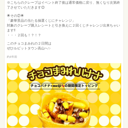
※こちらのクレープはイベント終了後は通常価格に戻り、無くなり次第終
了させていただきます😊
🌟その②🌟
「豪華景品の当たる抽選くじにチャレンジ」
対象のクレープ購入レシートと引き換えに２回くじチャレンジ出来ちゃい
ます‼️
・・・２回も！？！？
このチョコまみれの２日間は
ぜひルビットタウン高山へ✨
約4年前