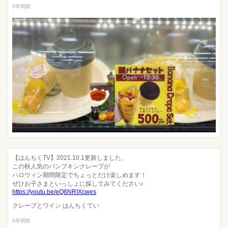
5年弱前
【はんちくTV】2021.10.1更新しました。
この秋人気のパンプキンクレープが
ハロウィン期間限定でちょっとだけ楽しめます！
ぜひお子さまといっしょに探してみてください♪
https://youtu.be/eQ6NRIXcwes
クレープとワイン はんちくてい
5年弱前