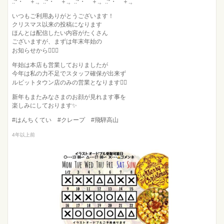
.:*・゜＋.。.:*・゜＋.。.:*・゜＋.。.:*・゜＋.。
いつもご利用ありがとうございます！
クリスマス以来の投稿になります
ほんとは配信したい内容がたくさん
ございますが、まずは年末年始の
お知らせから💁‍♂️✨
年始は本店も営業しておりましたが
今年は私の力不足でスタッフ確保が出来ず
ルビットタウン店のみの営業となります🙇‍♂️
新年もまたみなさまのお顔が見れます事を
楽しみにしております✨
#はんちくてい #クレープ #飛騨高山
4年以上前