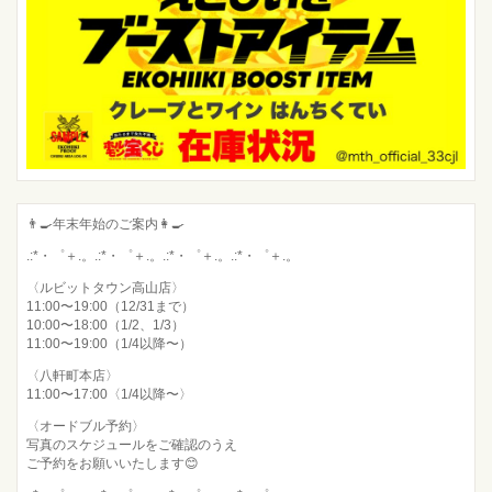
👨‍🍳年末年始のご案内👩‍🍳
.:*・゜＋.。.:*・゜＋.。.:*・゜＋.。.:*・゜＋.。
〈ルビットタウン高山店〉
11:00〜19:00（12/31まで）
10:00〜18:00（1/2、1/3）
11:00〜19:00（1/4以降〜）
〈八軒町本店〉
11:00〜17:00〈1/4以降〜〉
〈オードブル予約〉
写真のスケジュールをご確認のうえ
ご予約をお願いいたします😊