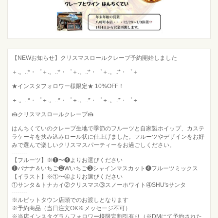
【NEWお知らせ】クリスマスロールクレープ予約開始しました
＋.。.:*・゜＋.。.:*・゜＋.。.:*・゜＋.。.:*・゜＋
★インスタフォロワー様限定★ 10%OFF！
＋.。.:*・゜＋.。.:*・゜＋.。.:*・゜＋.。.:*・゜＋
🍰クリスマスロールクレープ🍰
はんちくていのクレープ生地で季節のフルーツと自家製ホイップ、カステ
ラケーキを挟み込みロール状に仕上げました。フルーツやデザインをお好
みで選んで楽しいクリスマスパーティーをお過ごしください。
--------
【フルーツ】※❶〜❹よりお選びください
❶バナナ＆いちご❷Wいちご❸シャインマスカット❹フルーツミックス
【イラスト】※①〜④よりお選びください
①サンタ＆トナカイ②クリスマス③スノーホワイト④SHU'sサンタ
--------
※ルビットタウン店頭でのお渡しとなります
※予約商品（当日注文OK※メッセージ不可）
※当店インスタグラムフォロワー様限定割引有り（※DMにて予約された