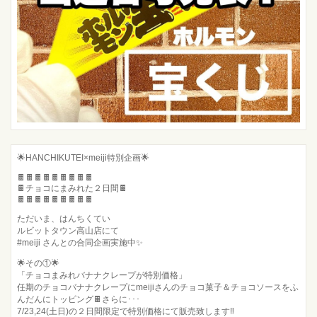
🌟HANCHIKUTEI×meiji特別企画🌟
🍫🍫🍫🍫🍫🍫🍫🍫🍫
🍫チョコにまみれた２日間🍫
🍫🍫🍫🍫🍫🍫🍫🍫🍫
ただいま、はんちくてい
ルビットタウン高山店にて
#meiji さんとの合同企画実施中✨
🌟その①🌟
「チョコまみれバナナクレープが特別価格」
任期のチョコバナナクレープにmeijiさんのチョコ菓子＆チョコソースをふ
んだんにトッピング🍫さらに･･･
7/23,24(土日)の２日間限定で特別価格にて販売致します‼️