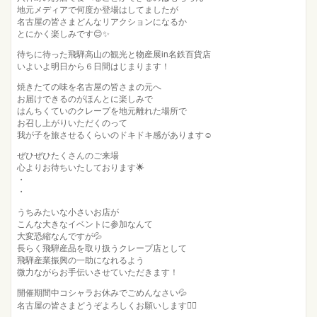
地元メディアで何度か登場はしてましたが
名古屋の皆さまどんなリアクションになるか
とにかく楽しみです😊✨
待ちに待った飛騨高山の観光と物産展in名鉄百貨店
いよいよ明日から６日間はじまります！
焼きたての味を名古屋の皆さまの元へ
お届けできるのがほんとに楽しみで
はんちくていのクレープを地元離れた場所で
お召し上がりいただくのって
我が子を旅させるくらいのドキドキ感があります☺️
ぜひぜひたくさんのご来場
心よりお待ちいたしております🌟
・
・
うちみたいな小さいお店が
こんな大きなイベントに参加なんて
大変恐縮なんですが💦
長らく飛騨産品を取り扱うクレープ店として
飛騨産業振興の一助になれるよう
微力ながらお手伝いさせていただきます！
開催期間中コシャラお休みでごめんなさい💦
名古屋の皆さまどうぞよろしくお願いします🙇‍♂️