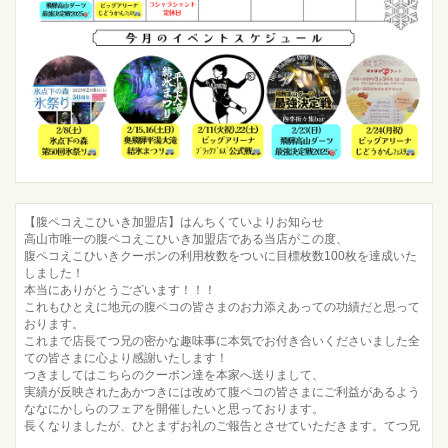
【腹ペコえこひいき加盟店】はんちくていよりお知らせ
高山市唯一の腹ペコえこひいき加盟店である当店がこの度、
腹ペコえこひいきクーポンの利用枚数をついに目標枚数100枚を達成いた
しました！
本当にありがとうございます！！！
これもひとえに地元の腹ペコの皆さまのお力添えあっての功績だと思って
おります。
これまで店長てつ兄の密かな趣味事に本気でお付き合いくださいました全
ての皆さまに心より感謝いたします！
つきましてはこちらのクーポン達を本家へ送りまして、
実績が反映されたあかつきには改めて腹ペコの皆さまにご利益があるよう
ななにかしらのフェアを開催したいと思っております。
長くなりましたが、ひとまずお礼のご報告とさせていただきます。てつ兄