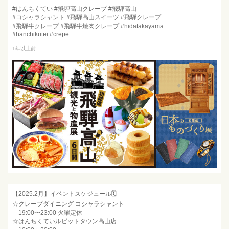
#はんちくてい #飛騨高山クレープ #飛騨高山
#コシャラシャント #飛騨高山スイーツ #飛騨クレープ
#飛騨牛クレープ #飛騨牛焼肉クレープ #hidatakayama
#hanchikutei #crepe
1年以上前
【2025.2月】イベントスケジュール🗓️
☆クレープダイニング コシャラシャント
19:00〜23:00 火曜定休
☆はんちくていルビットタウン高山店