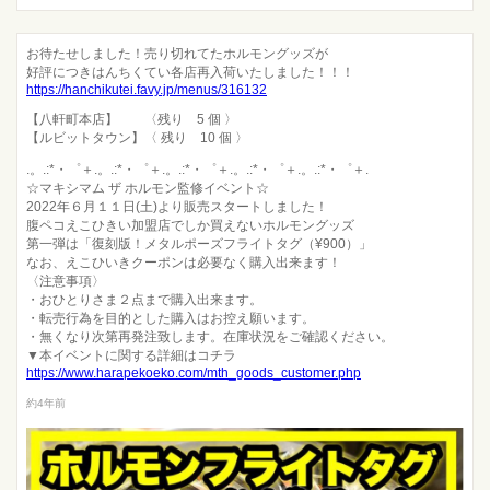
お待たせしました！売り切れてたホルモングッズが
好評につきはんちくてい各店再入荷いたしました！！！
https://hanchikutei.favy.jp/menus/316132
【八軒町本店】 〈残り 5 個 〉
【ルビットタウン】〈 残り 10 個 〉
.。.:*・゜＋.。.:*・゜＋.。.:*・゜＋.。.:*・゜＋.。.:*・゜＋.
☆マキシマム ザ ホルモン監修イベント☆
2022年６月１１日(土)より販売スタートしました！
腹ペコえこひきい加盟店でしか買えないホルモングッズ
第一弾は「復刻版！メタルポーズフライトタグ（¥900）」
なお、えこひいきクーポンは必要なく購入出来ます！
〈注意事項〉
・おひとりさま２点まで購入出来ます。
・転売行為を目的とした購入はお控え願います。
・無くなり次第再発注致します。在庫状況をご確認ください。
▼本イベントに関する詳細はコチラ
https://www.harapekoeko.com/mth_goods_customer.php
約4年前