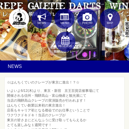
NEWS
MENU
PHOTO
MAP
RESERVE
NEWS
☆はんちくていのクレープが東京に進出！？☆
いよいよ6/12(木)より、東京・新宿 京王百貨店催事場にて
開催される信州・飛騨高山・富山物産と観光展にて
当店の飛騨高山クレープの実演販売が行われます！
はんちくてい創業以来初の東京進出！
店長もキャリア初となる都会でのお仕事ということで
ワクワクドキドキ！当店のクレープが
東京の皆さまにどんなふうに受け取ってもらえるか
とても楽しみな１週間です！