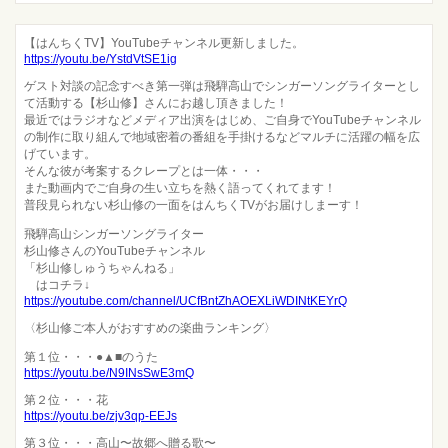
【はんちくTV】YouTubeチャンネル更新しました。
https://youtu.be/YstdVtSE1ig
ゲスト対談の記念すべき第一弾は飛騨高山でシンガーソングライターとし
て活動する【杉山修】さんにお越し頂きました！
最近ではラジオなどメディア出演をはじめ、ご自身でYouTubeチャンネル
の制作に取り組んで地域密着の番組を手掛けるなどマルチに活躍の幅を広
げています。
そんな彼が考案するクレープとは一体・・・
また動画内でご自身の生い立ちを熱く語ってくれてます！
普段見られない杉山修の一面をはんちくTVがお届けしまーす！
飛騨高山シンガーソングライター
杉山修さんのYouTubeチャンネル
「杉山修しゅうちゃんねる」
はコチラ↓
https://youtube.com/channel/UCfBntZhAOEXLiWDINtKEYrQ
〈杉山修ご本人がおすすめの楽曲ランキング〉
第１位・・・●▲■のうた
https://youtu.be/N9INsSwE3mQ
第２位・・・花
https://youtu.be/zjv3qp-EEJs
第３位・・・高山〜故郷へ贈る歌〜