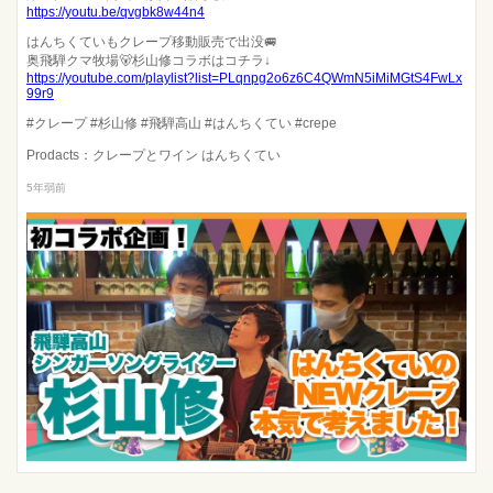
https://youtu.be/qvgbk8w44n4
はんちくていもクレープ移動販売で出没🚐
奥飛騨クマ牧場🐻杉山修コラボはコチラ↓
https://youtube.com/playlist?list=PLqnpg2o6z6C4QWmN5iMiMGtS4FwLx
99r9
#クレープ #杉山修 #飛騨高山 #はんちくてい #crepe
Prodacts：クレープとワイン はんちくてい
5年弱前