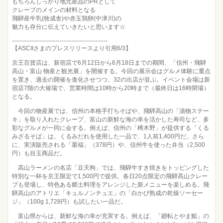
もちろんしっかり地元産品のPRとして
クレープのメインの材料となる
飛騨産牛乳(牧成舎)や赤玉鶏卵(中津川)の
魅力も存分に伝えていきたいと思います☆
------------------------------------------------
【ASCIIさまのプレスリリースより引用6/3】
京王百貨店は、新宿店で6月12日から6月18日までの期間、「信州・飛騨
高山・富山 物産と観光展」を開催する。今回の展示会はグルメ体験に重点
を置き、過去の開催を進化させつつ、32の出店が並ぶ。イベント会場は新
宿店7階の大催場で、営業時間は10時から20時まで（最終日は16時閉場）
となる。
今回の物産展では、信州の本格手打ちそばや、飛騨高山の「漬物ステー
キ」を取り入れたクレープ、富山の新鮮な海の幸を活かした寿司など、多
彩なグルメが一同に会する。例えば、信州の「榑木野」が提供する「くる
みざるそば」は、くるみだれを使用した一品で、1人前1,400円だ。さら
に、実演販売される「栗福」（378円）や、信州牛を使った弁当（2,500
円）も目玉商品だ。
高山ラーメンの名店「豆天狗」では、飛騨牛すき焼きをトッピングした
特別な一杯を京王限定で1,500円で提供。各日20点限定の飛騨高山クレー
プも登場し、特色ある郷土料理をアレンジした新メニューを楽しめる。飛
騨高山のアトリエ「キュルノンチュエ」の「白かび熟成の乾燥ソーセー
ジ」（100g 1,728円）も試したい一品だ。
富山県からは、新鮮な海の幸が充実する。例えば、「廻転とやま鮨」の