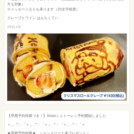
方も対象）
※メッセージ入りも承ります（20文字程度）
クレープとワイン はんちくてい
4年以上前
【早期予約特典つき！】Xmasシュトーレン予約開始しました
＋.。.:*・゜＋.。.:*・゜＋.。.:*・゜＋.。.:*・゜＋
★早期予約特典★ シャンメリー１本プレゼント！