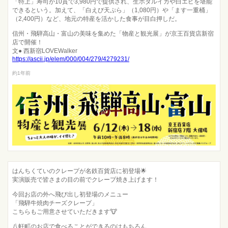
「特上」寿司が10貫で3,980円で提供され、生ホタルイカや白エビを堪能
できるという。加えて、「白えび天ぷら」（1,080円）や「ます一重桶」
（2,400円）など、地元の特産を活かした食事が目白押しだ。
信州・飛騨高山・富山の美味を集めた「物産と観光展」が京王百貨店新宿
店で開催！
文● 西新宿LOVEWalker
https://ascii.jp/elem/000/004/279/4279231/
約1年前
はんちくていのクレープが名鉄百貨店に初登場🌟
実演販売で皆さまの目の前でクレープ焼き上げます！
今回お店の外へ飛び出し初登場のメニュー
「飛騨牛焼肉チーズクレープ」
こちらもご用意させていただきます🐮
八軒町のお店で食べることができるのはもちろん