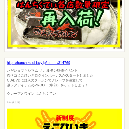
https://hanchikutei.favy.jp/menus/314769
ただいまマキシマム ザ ホルモン監修イベント
腹ペコえこひいきログインボーナスがスタートしました！
CD/DVDに封入のクーポンでクレープを注文して
激レアアイテムのPROOF（中部）をゲットしよう！
クレープとワイン はんちくてい
4年以上前