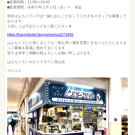
⬛︎営業時間：11:00〜19:00
⬛︎変更期間：令和５年２月１日（水）〜 未定
現在はんちくていでは一緒におしごとをしてくださるスタッフを募集して
おります。
※詳しくは下記リンクをご覧ください⬇︎
https://hanchikutei.favy.jp/menus/273450
はんちくていと致しましても一刻も早い通常営業にするべくただいまスタ
ッフ募集＆育成に努めてまいります
皆さま何卒ご理解の程よろしくお願い申し上げます。
はんちくていルビットタウン高山店
3年以上前