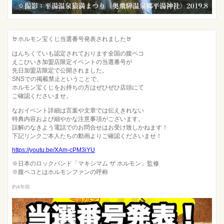
🤘ホルモン宝くじ当選番号発表されました🤘
はんちくていも認定されております全国の腹ペコ
えこひいき加盟店限定イベントの当選番号が
先日加盟店限定で公開されました。
SNSでの掲載禁止ということで、
ホルモン宝くじをお持ちの方はぜひぜひ店頭にて
ご確認くださいませ。
なおイベント詳細は言葉や文章では伝えきれない
特典内容および細やかな注意事項がございます。
誤解のなきよう電話でのお問合せはお受け致しかねます！
下記リンクご本人たちの動画よりご確認くださいませ！
https://youtu.be/XAm-cPM3iYU
※日本のロックバンド「マキシマム ザ ホルモン」監修
※腹ペコとはホルモンファンの呼称
約4年前