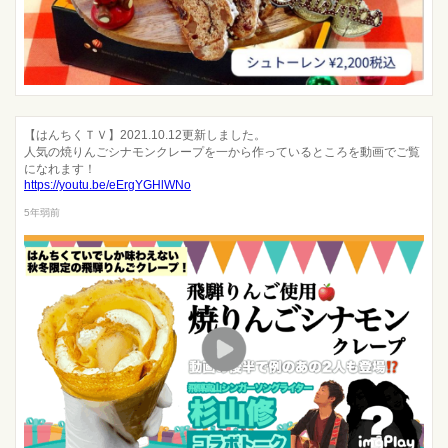
【はんちくＴＶ】2021.10.12更新しました。
人気の焼りんごシナモンクレープを一から作っているところを動画でご覧
になれます！
https://youtu.be/eErgYGHlWNo
5年弱前