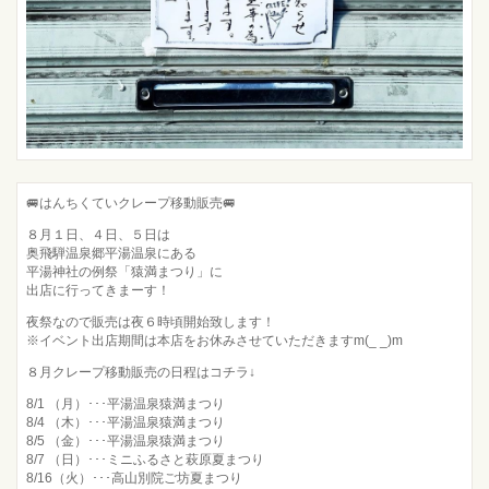
🚐はんちくていクレープ移動販売🚐
８月１日、４日、５日は
奥飛騨温泉郷平湯温泉にある
平湯神社の例祭「猿満まつり」に
出店に行ってきまーす！
夜祭なので販売は夜６時頃開始致します！
※イベント出店期間は本店をお休みさせていただきますm(_ _)m
８月クレープ移動販売の日程はコチラ↓
8/1 （月）･･･平湯温泉猿満まつり
8/4 （木）･･･平湯温泉猿満まつり
8/5 （金）･･･平湯温泉猿満まつり
8/7 （日）･･･ミニふるさと萩原夏まつり
8/16（火）･･･高山別院ご坊夏まつり