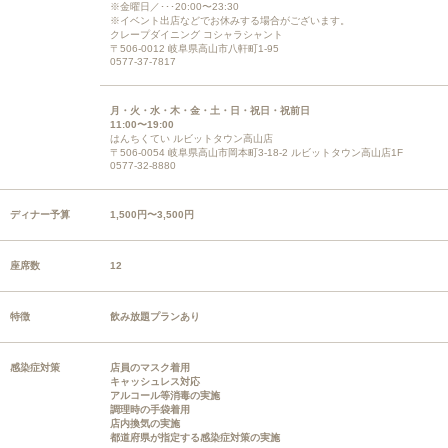
※金曜日／･･･20:00〜23:30
※イベント出店などでお休みする場合がございます。
クレープダイニング コシャラシャント
〒506-0012 岐阜県高山市八軒町1-95
0577-37-7817
月・火・水・木・金・土・日・祝日・祝前日
11:00〜19:00
はんちくてい ルビットタウン高山店
〒506-0054 岐阜県高山市岡本町3-18-2 ルビットタウン高山店1F
0577-32-8880
ディナー予算
1,500円〜3,500円
座席数
12
特徴
飲み放題プランあり
感染症対策
店員のマスク着用
キャッシュレス対応
アルコール等消毒の実施
調理時の手袋着用
店内換気の実施
都道府県が指定する感染症対策の実施