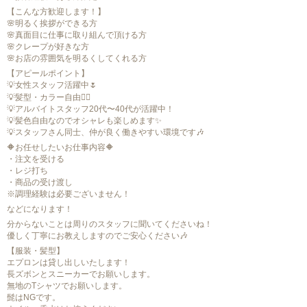
【こんな方歓迎します！】
🌸明るく挨拶ができる方
🌸真面目に仕事に取り組んで頂ける方
🌸クレープが好きな方
🌸お店の雰囲気を明るくしてくれる方
【アピールポイント】
💡女性スタッフ活躍中🌷
💡髪型・カラー自由💇‍♀️
💡アルバイトスタッフ20代〜40代が活躍中！
💡髪色自由なのでオシャレも楽しめます✨
💡スタッフさん同士、仲が良く働きやすい環境です🎶
🔶お任せしたいお仕事内容🔶
・注文を受ける
・レジ打ち
・商品の受け渡し
※調理経験は必要ございません！
などになります！
分からないことは周りのスタッフに聞いてくださいね！
優しく丁寧にお教えしますのでご安心ください🎶
【服装・髪型】
エプロンは貸し出しいたします！
長ズボンとスニーカーでお願いします。
無地のTシャツでお願いします。
髭はNGです。