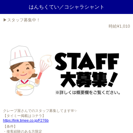
はんちくてい／コシャラシャント
▶︎スタッフ募集中！
時給¥1,010
クレープ屋さんでのスタッフ募集してます🌸✨
【タイミー掲載はコチラ】
https://link.timee.co.jp/F276b
【条件】
・接客経験のある方限定