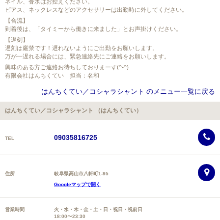
ネイル、香水はお控えください。
ピアス、ネックレスなどのアクセサリーは出勤時に外してください。
【合流】
到着後は、「タイミーから働きに来ました」とお声掛けください。
【遅刻】
遅刻は厳禁です！遅れないようにご出勤をお願いします。
万が一遅れる場合には、緊急連絡先にご連絡をお願いします。
興味のある方ご連絡お待ちしておりまーす(^-^)
有限会社はんちくてい 担当：名和
はんちくてい／コシャラシャント のメニュー一覧に戻る
はんちくてい／コシャラシャント （はんちくてい）
09035816725
TEL
住所
岐阜県高山市八軒町1-95
Googleマップで開く
営業時間
火・水・木・金・土・日・祝日・祝前日
18:00〜23:30