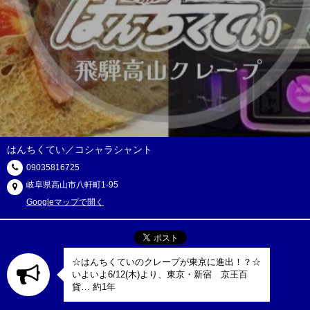
はんちくてい／コシャラシャント
09035816725
岐阜県高山市八軒町1-95
Googleマップで開く
☆はんちくていのクレープが東京に進出！？☆
いよいよ6/12(木)より、東京・新宿 京王百
貨… 約1年