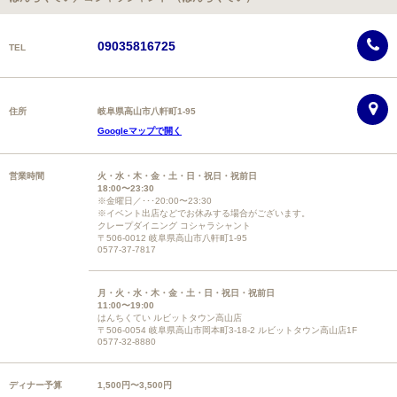
09035816725
TEL
住所
岐阜県高山市八軒町1-95
Googleマップで開く
営業時間
火・水・木・金・土・日・祝日・祝前日
18:00〜23:30
※金曜日／･･･20:00〜23:30
※イベント出店などでお休みする場合がございます。
クレープダイニング コシャラシャント
〒506-0012 岐阜県高山市八軒町1-95
0577-37-7817
月・火・水・木・金・土・日・祝日・祝前日
11:00〜19:00
はんちくてい ルビットタウン高山店
〒506-0054 岐阜県高山市岡本町3-18-2 ルビットタウン高山店1F
0577-32-8880
ディナー予算
1,500円〜3,500円