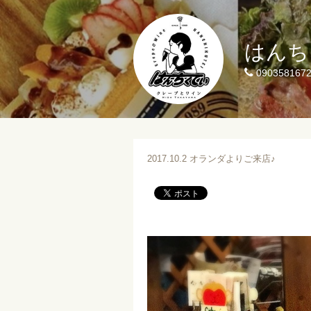
はんち
090358167
2017.10.2 オランダよりご来店♪