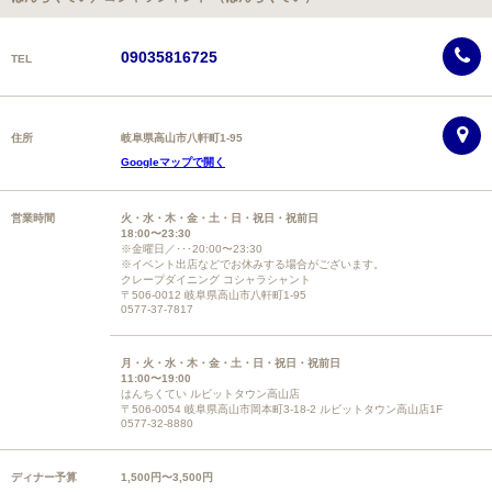
09035816725
TEL
住所
岐阜県高山市八軒町1-95
Googleマップで開く
営業時間
火・水・木・金・土・日・祝日・祝前日
18:00〜23:30
※金曜日／･･･20:00〜23:30
※イベント出店などでお休みする場合がございます。
クレープダイニング コシャラシャント
〒506-0012 岐阜県高山市八軒町1-95
0577-37-7817
月・火・水・木・金・土・日・祝日・祝前日
11:00〜19:00
はんちくてい ルビットタウン高山店
〒506-0054 岐阜県高山市岡本町3-18-2 ルビットタウン高山店1F
0577-32-8880
ディナー予算
1,500円〜3,500円