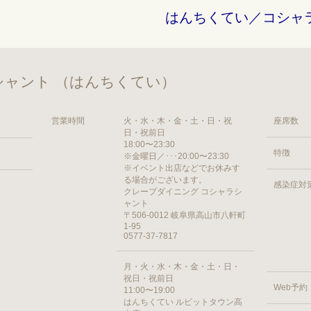
はんちくてい／コシャ
ャント （はんちくてい）
営業時間
火・水・木・金・土・日・祝
座席数
日・祝前日
18:00〜23:30
特徴
※金曜日／･･･20:00〜23:30
※イベント出店などでお休みす
る場合がございます。
感染症対
クレープダイニング コシャラシ
ャント
〒506-0012 岐阜県高山市八軒町
1-95
0577-37-7817
月・火・水・木・金・土・日・
祝日・祝前日
Web予約
11:00〜19:00
はんちくてい ルビットタウン高