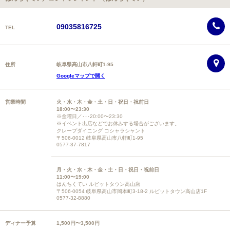
09035816725
TEL
住所
岐阜県高山市八軒町1-95
Googleマップで開く
営業時間
火・水・木・金・土・日・祝日・祝前日
18:00〜23:30
※金曜日／･･･20:00〜23:30
※イベント出店などでお休みする場合がございます。
クレープダイニング コシャラシャント
〒506-0012 岐阜県高山市八軒町1-95
0577-37-7817
月・火・水・木・金・土・日・祝日・祝前日
11:00〜19:00
はんちくてい ルビットタウン高山店
〒506-0054 岐阜県高山市岡本町3-18-2 ルビットタウン高山店1F
0577-32-8880
ディナー予算
1,500円〜3,500円