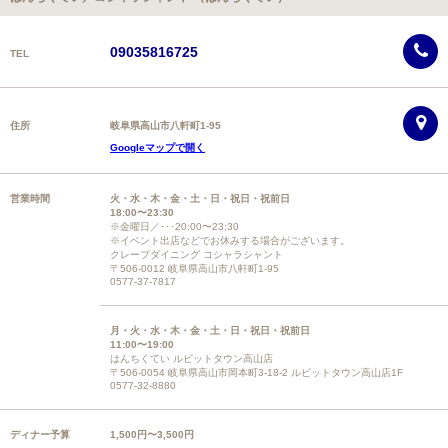
09035816725
TEL
住所
岐阜県高山市八軒町1-95
Googleマップで開く
営業時間
火・水・木・金・土・日・祝日・祝前日
18:00〜23:30
※金曜日／･･･20:00〜23:30
※イベント出店などでお休みする場合がございます。
クレープダイニング コシャラシャント
〒506-0012 岐阜県高山市八軒町1-95
0577-37-7817
月・火・水・木・金・土・日・祝日・祝前日
11:00〜19:00
はんちくてい ルビットタウン高山店
〒506-0054 岐阜県高山市岡本町3-18-2 ルビットタウン高山店1F
0577-32-8880
ディナー予算
1,500円〜3,500円