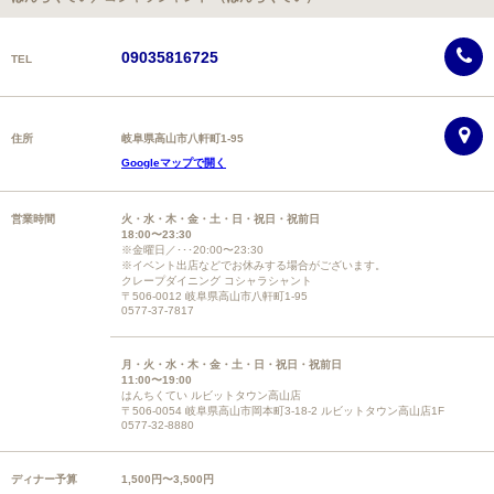
09035816725
TEL
住所
岐阜県高山市八軒町1-95
Googleマップで開く
営業時間
火・水・木・金・土・日・祝日・祝前日
18:00〜23:30
※金曜日／･･･20:00〜23:30
※イベント出店などでお休みする場合がございます。
クレープダイニング コシャラシャント
〒506-0012 岐阜県高山市八軒町1-95
0577-37-7817
月・火・水・木・金・土・日・祝日・祝前日
11:00〜19:00
はんちくてい ルビットタウン高山店
〒506-0054 岐阜県高山市岡本町3-18-2 ルビットタウン高山店1F
0577-32-8880
ディナー予算
1,500円〜3,500円