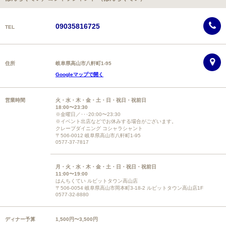
09035816725
TEL
住所
岐阜県高山市八軒町1-95
Googleマップで開く
営業時間
火・水・木・金・土・日・祝日・祝前日
18:00〜23:30
※金曜日／･･･20:00〜23:30
※イベント出店などでお休みする場合がございます。
クレープダイニング コシャラシャント
〒506-0012 岐阜県高山市八軒町1-95
0577-37-7817
月・火・水・木・金・土・日・祝日・祝前日
11:00〜19:00
はんちくてい ルビットタウン高山店
〒506-0054 岐阜県高山市岡本町3-18-2 ルビットタウン高山店1F
0577-32-8880
ディナー予算
1,500円〜3,500円