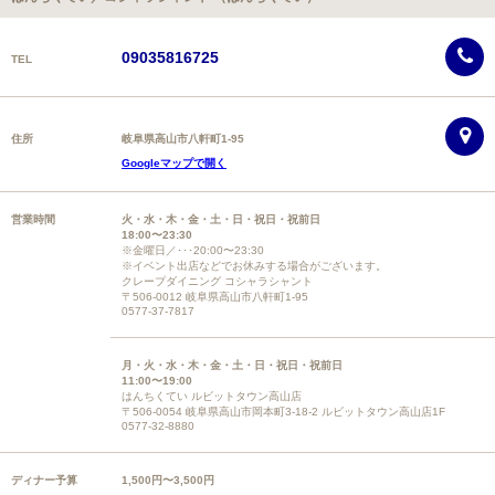
09035816725
TEL
住所
岐阜県高山市八軒町1-95
Googleマップで開く
営業時間
火・水・木・金・土・日・祝日・祝前日
18:00〜23:30
※金曜日／･･･20:00〜23:30
※イベント出店などでお休みする場合がございます。
クレープダイニング コシャラシャント
〒506-0012 岐阜県高山市八軒町1-95
0577-37-7817
月・火・水・木・金・土・日・祝日・祝前日
11:00〜19:00
はんちくてい ルビットタウン高山店
〒506-0054 岐阜県高山市岡本町3-18-2 ルビットタウン高山店1F
0577-32-8880
ディナー予算
1,500円〜3,500円