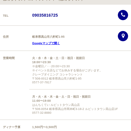
09035816725
TEL
住所
岐阜県高山市八軒町1-95
Googleマップで開く
営業時間
火・水・木・金・土・日・祝日・祝前日
18:00〜23:30
※金曜日／･･･20:00〜23:30
※イベント出店などでお休みする場合がございます。
クレープダイニング コシャラシャント
〒506-0012 岐阜県高山市八軒町1-95
0577-37-7817
月・火・水・木・金・土・日・祝日・祝前日
11:00〜19:00
はんちくてい ルビットタウン高山店
〒506-0054 岐阜県高山市岡本町3-18-2 ルビットタウン高山店1F
0577-32-8880
ディナー予算
1,500円〜3,500円