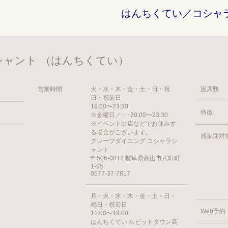
はんちくてい／コシャ
ャント （はんちくてい）
営業時間
火・水・木・金・土・日・祝
座席数
日・祝前日
18:00〜23:30
特徴
※金曜日／･･･20:00〜23:30
※イベント出店などでお休みす
る場合がございます。
感染症対
クレープダイニング コシャラシ
ャント
〒506-0012 岐阜県高山市八軒町
1-95
0577-37-7817
月・火・水・木・金・土・日・
祝日・祝前日
Web予約
11:00〜19:00
はんちくてい ルビットタウン高