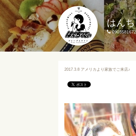
はんち
090358167
2017.3.8 アメリカより家族でご来店♪