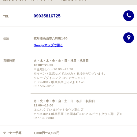
09035816725
TEL
住所
岐阜県高山市八軒町1-95
Googleマップで開く
営業時間
火・水・木・金・土・日・祝日・祝前日
18:00〜23:30
※金曜日／･･･20:00〜23:30
※イベント出店などでお休みする場合がございます。
クレープダイニング コシャラシャント
〒506-0012 岐阜県高山市八軒町1-95
0577-37-7817
月・火・水・木・金・土・日・祝日・祝前日
11:00〜19:00
はんちくてい ルビットタウン高山店
〒506-0054 岐阜県高山市岡本町3-18-2 ルビットタウン高山店1F
0577-32-8880
ディナー予算
1,500円〜3,500円