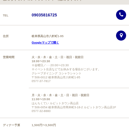
09035816725
TEL
住所
岐阜県高山市八軒町1-95
Googleマップで開く
営業時間
火・水・木・金・土・日・祝日・祝前日
18:00〜23:30
※金曜日／･･･20:00〜23:30
※イベント出店などでお休みする場合がございます。
クレープダイニング コシャラシャント
〒506-0012 岐阜県高山市八軒町1-95
0577-37-7817
月・火・水・木・金・土・日・祝日・祝前日
11:00〜19:00
はんちくてい ルビットタウン高山店
〒506-0054 岐阜県高山市岡本町3-18-2 ルビットタウン高山店1F
0577-32-8880
ディナー予算
1,500円〜3,500円