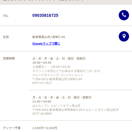
09035816725
TEL
住所
岐阜県高山市八軒町1-95
Googleマップで開く
営業時間
火・水・木・金・土・日・祝日・祝前日
18:00〜23:30
※金曜日／･･･20:00〜23:30
※イベント出店などでお休みする場合がございます。
クレープダイニング コシャラシャント
〒506-0012 岐阜県高山市八軒町1-95
0577-37-7817
月・火・水・木・金・土・日・祝日・祝前日
11:00〜19:00
はんちくてい ルビットタウン高山店
〒506-0054 岐阜県高山市岡本町3-18-2 ルビットタウン高山店1F
0577-32-8880
ディナー予算
1,500円〜3,500円