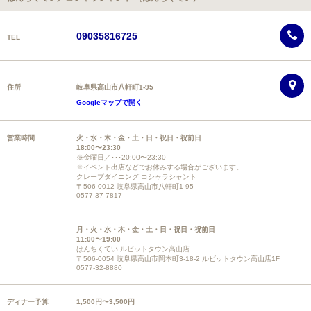
09035816725
TEL
住所
岐阜県高山市八軒町1-95
Googleマップで開く
営業時間
火・水・木・金・土・日・祝日・祝前日
18:00〜23:30
※金曜日／･･･20:00〜23:30
※イベント出店などでお休みする場合がございます。
クレープダイニング コシャラシャント
〒506-0012 岐阜県高山市八軒町1-95
0577-37-7817
月・火・水・木・金・土・日・祝日・祝前日
11:00〜19:00
はんちくてい ルビットタウン高山店
〒506-0054 岐阜県高山市岡本町3-18-2 ルビットタウン高山店1F
0577-32-8880
ディナー予算
1,500円〜3,500円