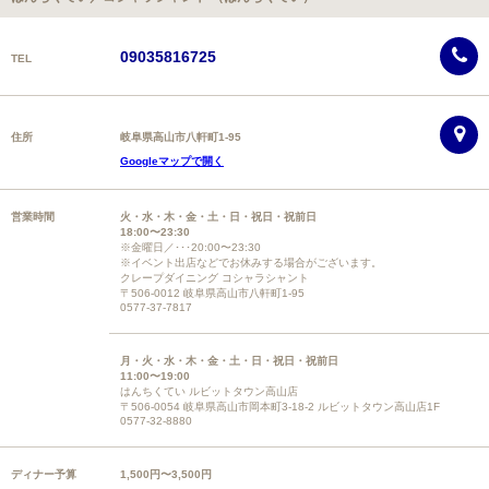
09035816725
TEL
住所
岐阜県高山市八軒町1-95
Googleマップで開く
営業時間
火・水・木・金・土・日・祝日・祝前日
18:00〜23:30
※金曜日／･･･20:00〜23:30
※イベント出店などでお休みする場合がございます。
クレープダイニング コシャラシャント
〒506-0012 岐阜県高山市八軒町1-95
0577-37-7817
月・火・水・木・金・土・日・祝日・祝前日
11:00〜19:00
はんちくてい ルビットタウン高山店
〒506-0054 岐阜県高山市岡本町3-18-2 ルビットタウン高山店1F
0577-32-8880
ディナー予算
1,500円〜3,500円