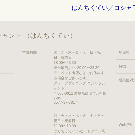
はんちくてい／コシャ
ャント （はんちくてい）
営業時間
火・水・木・金・土・日・祝
座席数
日・祝前日
18:00〜23:30
特徴
※金曜日／･･･20:00〜23:30
※イベント出店などでお休みす
る場合がございます。
感染症対
クレープダイニング コシャラシ
ャント
〒506-0012 岐阜県高山市八軒町
1-95
0577-37-7817
月・火・水・木・金・土・日・
祝日・祝前日
Web予約
11:00〜19:00
はんちくてい ルビットタウン高