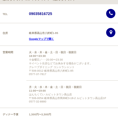
09035816725
TEL
住所
岐阜県高山市八軒町1-95
Googleマップで開く
営業時間
火・水・木・金・土・日・祝日・祝前日
18:00〜23:30
※金曜日／･･･20:00〜23:30
※イベント出店などでお休みする場合がございます。
クレープダイニング コシャラシャント
〒506-0012 岐阜県高山市八軒町1-95
0577-37-7817
月・火・水・木・金・土・日・祝日・祝前日
11:00〜19:00
はんちくてい ルビットタウン高山店
〒506-0054 岐阜県高山市岡本町3-18-2 ルビットタウン高山店1F
0577-32-8880
ディナー予算
1,500円〜3,500円