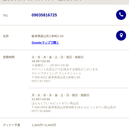
09035816725
TEL
住所
岐阜県高山市八軒町1-95
Googleマップで開く
営業時間
火・水・木・金・土・日・祝日・祝前日
18:00〜23:30
※金曜日／･･･20:00〜23:30
※イベント出店などでお休みする場合がございます。
クレープダイニング コシャラシャント
〒506-0012 岐阜県高山市八軒町1-95
0577-37-7817
月・火・水・木・金・土・日・祝日・祝前日
11:00〜19:00
はんちくてい ルビットタウン高山店
〒506-0054 岐阜県高山市岡本町3-18-2 ルビットタウン高山店1F
0577-32-8880
ディナー予算
1,500円〜3,500円