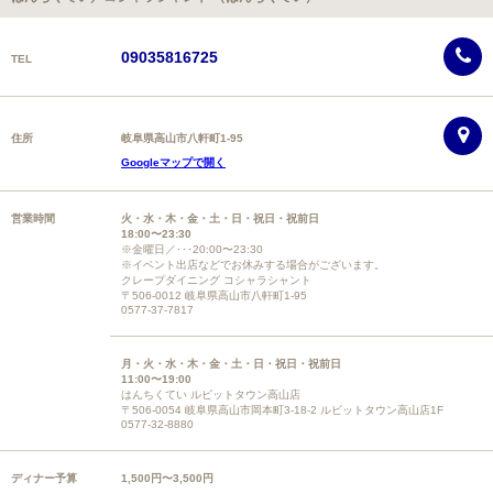
09035816725
TEL
住所
岐阜県高山市八軒町1-95
Googleマップで開く
営業時間
火・水・木・金・土・日・祝日・祝前日
18:00〜23:30
※金曜日／･･･20:00〜23:30
※イベント出店などでお休みする場合がございます。
クレープダイニング コシャラシャント
〒506-0012 岐阜県高山市八軒町1-95
0577-37-7817
月・火・水・木・金・土・日・祝日・祝前日
11:00〜19:00
はんちくてい ルビットタウン高山店
〒506-0054 岐阜県高山市岡本町3-18-2 ルビットタウン高山店1F
0577-32-8880
ディナー予算
1,500円〜3,500円