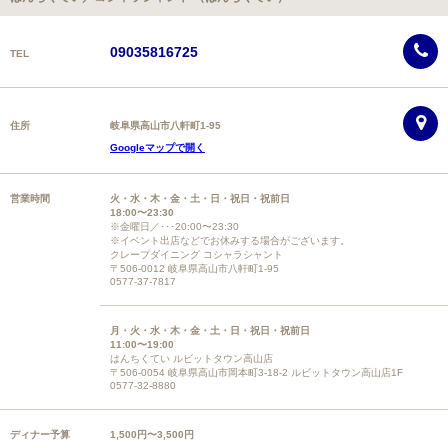
09035816725
TEL
住所
岐阜県高山市八軒町1-95
Googleマップで開く
営業時間
火・水・木・金・土・日・祝日・祝前日
18:00〜23:30
※金曜日／･･･20:00〜23:30
※イベント出店などでお休みする場合がございます。
クレープダイニング コシャラシャント
〒506-0012 岐阜県高山市八軒町1-95
0577-37-7817
月・火・水・木・金・土・日・祝日・祝前日
11:00〜19:00
はんちくてい ルビットタウン高山店
〒506-0054 岐阜県高山市岡本町3-18-2 ルビットタウン高山店1F
0577-32-8880
ディナー予算
1,500円〜3,500円