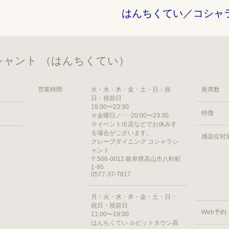
はんちくてい／コシャ
ャント （はんちくてい）
営業時間
火・水・木・金・土・日・祝
座席数
日・祝前日
18:00〜23:30
特徴
※金曜日／･･･20:00〜23:30
※イベント出店などでお休みす
る場合がございます。
感染症対
クレープダイニング コシャラシ
ャント
〒506-0012 岐阜県高山市八軒町
1-95
0577-37-7817
月・火・水・木・金・土・日・
祝日・祝前日
Web予約
11:00〜19:00
はんちくてい ルビットタウン高