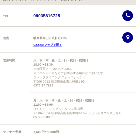
09035816725
TEL
住所
岐阜県高山市八軒町1-95
Googleマップで開く
営業時間
火・水・木・金・土・日・祝日・祝前日
18:00〜23:30
※金曜日／･･･20:00〜23:30
※イベント出店などでお休みする場合がございます。
クレープダイニング コシャラシャント
〒506-0012 岐阜県高山市八軒町1-95
0577-37-7817
月・火・水・木・金・土・日・祝日・祝前日
11:00〜19:00
はんちくてい ルビットタウン高山店
〒506-0054 岐阜県高山市岡本町3-18-2 ルビットタウン高山店1F
0577-32-8880
ディナー予算
1,500円〜3,500円