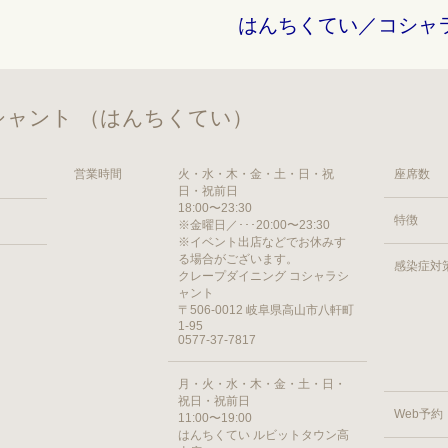
はんちくてい／コシャ
ャント （はんちくてい）
営業時間
火・水・木・金・土・日・祝
座席数
日・祝前日
18:00〜23:30
特徴
※金曜日／･･･20:00〜23:30
※イベント出店などでお休みす
る場合がございます。
感染症対
クレープダイニング コシャラシ
ャント
〒506-0012 岐阜県高山市八軒町
1-95
0577-37-7817
月・火・水・木・金・土・日・
祝日・祝前日
Web予約
11:00〜19:00
はんちくてい ルビットタウン高