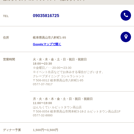
09035816725
TEL
住所
岐阜県高山市八軒町1-95
Googleマップで開く
営業時間
火・水・木・金・土・日・祝日・祝前日
18:00〜23:30
※金曜日／･･･20:00〜23:30
※イベント出店などでお休みする場合がございます。
クレープダイニング コシャラシャント
〒506-0012 岐阜県高山市八軒町1-95
0577-37-7817
月・火・水・木・金・土・日・祝日・祝前日
11:00〜19:00
はんちくてい ルビットタウン高山店
〒506-0054 岐阜県高山市岡本町3-18-2 ルビットタウン高山店1F
0577-32-8880
ディナー予算
1,500円〜3,500円