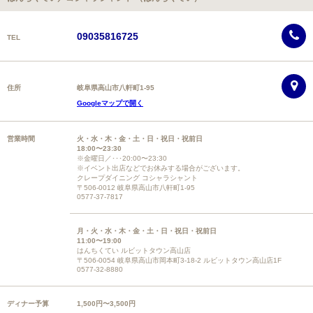
09035816725
TEL
住所
岐阜県高山市八軒町1-95
Googleマップで開く
営業時間
火・水・木・金・土・日・祝日・祝前日
18:00〜23:30
※金曜日／･･･20:00〜23:30
※イベント出店などでお休みする場合がございます。
クレープダイニング コシャラシャント
〒506-0012 岐阜県高山市八軒町1-95
0577-37-7817
月・火・水・木・金・土・日・祝日・祝前日
11:00〜19:00
はんちくてい ルビットタウン高山店
〒506-0054 岐阜県高山市岡本町3-18-2 ルビットタウン高山店1F
0577-32-8880
ディナー予算
1,500円〜3,500円