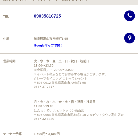
09035816725
TEL
住所
岐阜県高山市八軒町1-95
Googleマップで開く
営業時間
火・水・木・金・土・日・祝日・祝前日
18:00〜23:30
※金曜日／･･･20:00〜23:30
※イベント出店などでお休みする場合がございます。
クレープダイニング コシャラシャント
〒506-0012 岐阜県高山市八軒町1-95
0577-37-7817
月・火・水・木・金・土・日・祝日・祝前日
11:00〜19:00
はんちくてい ルビットタウン高山店
〒506-0054 岐阜県高山市岡本町3-18-2 ルビットタウン高山店1F
0577-32-8880
ディナー予算
1,500円〜3,500円