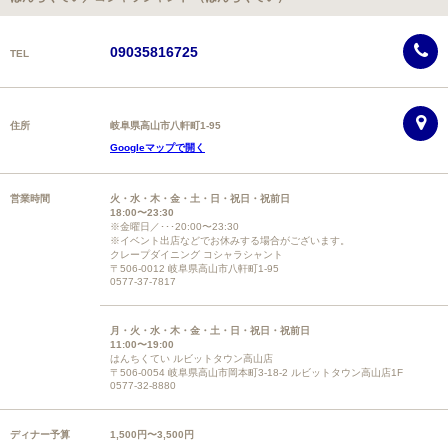
09035816725
TEL
住所
岐阜県高山市八軒町1-95
Googleマップで開く
営業時間
火・水・木・金・土・日・祝日・祝前日
18:00〜23:30
※金曜日／･･･20:00〜23:30
※イベント出店などでお休みする場合がございます。
クレープダイニング コシャラシャント
〒506-0012 岐阜県高山市八軒町1-95
0577-37-7817
月・火・水・木・金・土・日・祝日・祝前日
11:00〜19:00
はんちくてい ルビットタウン高山店
〒506-0054 岐阜県高山市岡本町3-18-2 ルビットタウン高山店1F
0577-32-8880
ディナー予算
1,500円〜3,500円