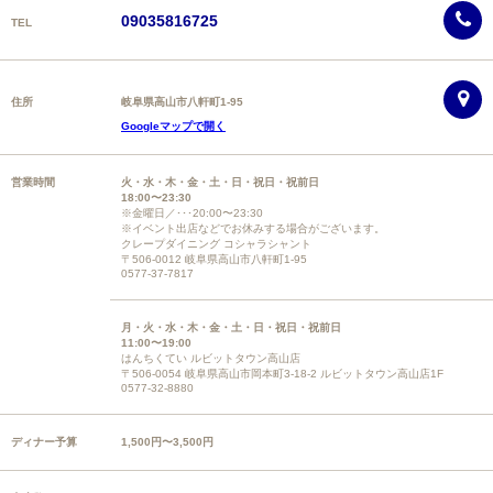
09035816725
TEL
住所
岐阜県高山市八軒町1-95
Googleマップで開く
営業時間
火・水・木・金・土・日・祝日・祝前日
18:00〜23:30
※金曜日／･･･20:00〜23:30
※イベント出店などでお休みする場合がございます。
クレープダイニング コシャラシャント
〒506-0012 岐阜県高山市八軒町1-95
0577-37-7817
月・火・水・木・金・土・日・祝日・祝前日
11:00〜19:00
はんちくてい ルビットタウン高山店
〒506-0054 岐阜県高山市岡本町3-18-2 ルビットタウン高山店1F
0577-32-8880
ディナー予算
1,500円〜3,500円