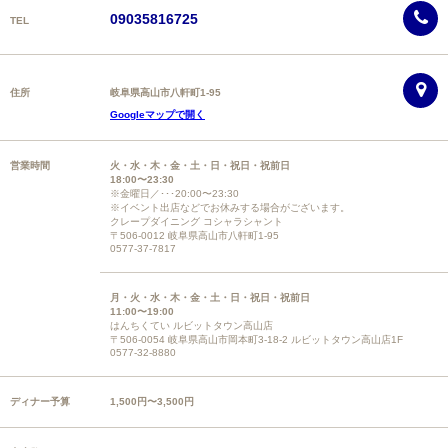
09035816725
TEL
住所
岐阜県高山市八軒町1-95
Googleマップで開く
営業時間
火・水・木・金・土・日・祝日・祝前日
18:00〜23:30
※金曜日／･･･20:00〜23:30
※イベント出店などでお休みする場合がございます。
クレープダイニング コシャラシャント
〒506-0012 岐阜県高山市八軒町1-95
0577-37-7817
月・火・水・木・金・土・日・祝日・祝前日
11:00〜19:00
はんちくてい ルビットタウン高山店
〒506-0054 岐阜県高山市岡本町3-18-2 ルビットタウン高山店1F
0577-32-8880
ディナー予算
1,500円〜3,500円