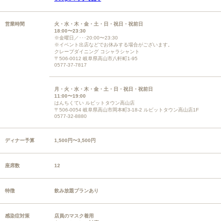
営業時間
火・水・木・金・土・日・祝日・祝前日
18:00〜23:30
※金曜日／･･･20:00〜23:30
※イベント出店などでお休みする場合がございます。
クレープダイニング コシャラシャント
〒506-0012 岐阜県高山市八軒町1-95
0577-37-7817
月・火・水・木・金・土・日・祝日・祝前日
11:00〜19:00
はんちくてい ルビットタウン高山店
〒506-0054 岐阜県高山市岡本町3-18-2 ルビットタウン高山店1F
0577-32-8880
ディナー予算
1,500円〜3,500円
座席数
12
特徴
飲み放題プランあり
感染症対策
店員のマスク着用